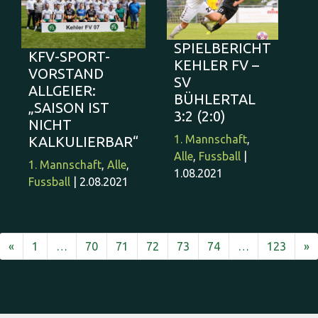
SPIELBERICHT
KFV-SPORT-
KEHLER FV –
VORSTAND
SV
ALLGEIER:
BÜHLERTAL
„SAISON IST
3:2 (2:0)
NICHT
1. Mannschaft
,
KALKULIERBAR“
Alle
,
Fussball
|
1. Mannschaft
,
Alle
,
1.08.2021
Fussball
| 2.08.2021
Vorherige
N
«
1
…
70
71
72
73
74
…
123
»