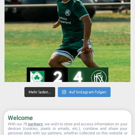
Mehr laden...
Auf Instagram folgen
Welcome
With our 78
partners
, we wish to store and access information on your
devices (cookies, pixels in emails, etc.), combine and share your
personal data with our partners, whether collected on this website or