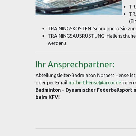
TR
TR
(Ei
TRAININGSKOSTEN: Schnuppern Sie zunäc
TRAININGSAUSRÜSTUNG: Hallenschuhe u
werden.)
Ihr Ansprechpartner:
Abteilungsleiter-Badminton Norbert Hense is
oder per Email
norbert.hense@arcor.de
zu err
Badminton – Dynamischer Federballsport n
beim KFV!