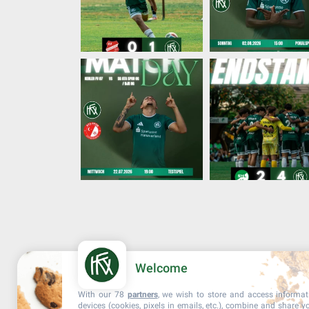
Welcome
With our 78
partners
, we wish to store and access informa
devices (cookies, pixels in emails, etc.), combine and share y