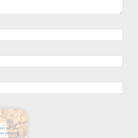
tion on your
our personal