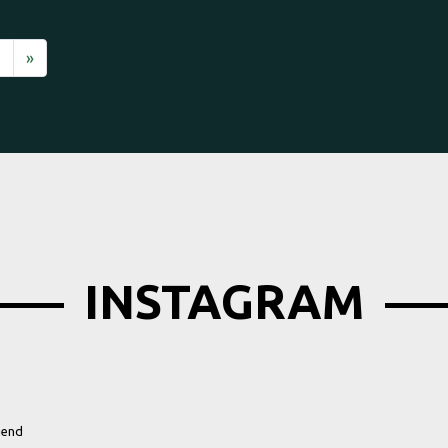
Nächste
6
»
INSTAGRAM
gend