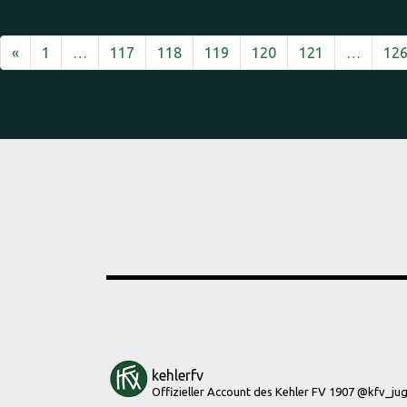
Vorherige
«
1
…
117
118
119
120
121
…
12
kehlerfv
Offizieller Account des Kehler FV 1907
@kfv_ju