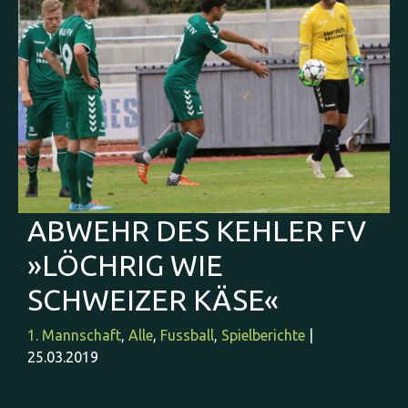
ABWEHR DES KEHLER FV
»LÖCHRIG WIE
SCHWEIZER KÄSE«
1. Mannschaft
,
Alle
,
Fussball
,
Spielberichte
|
25.03.2019