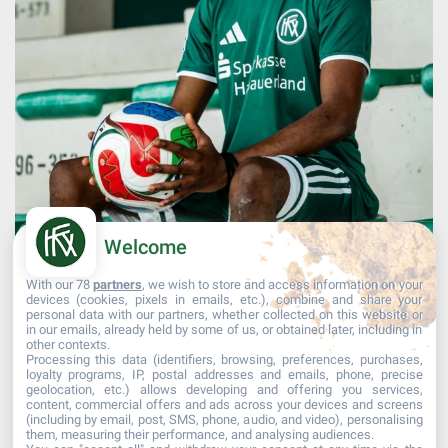
Welcome
With our 78
partners
, we wish to store and access information on your
devices (cookies, pixels in emails, etc.), combine and share your
personal data with our partners, whether collected on this website or
Mehr laden...
Auf Instagram folgen
in our emails, already held by some of us, or obtained later, including in
other contexts.
Processing this data (identifiers, browsing, preferences, purchases,
loyalty programs, IP, postal addresses and emails, phone, precise
geolocation, etc.) allows developing and offering you services,
content, commercial offers and ads across your devices and screens
(including by email, post, SMS, phone, audio, and video), personalising
them, measuring their performance, and analysing audiences.