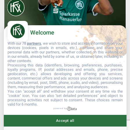
Welcome
With our 78
partners
, we wish to store and access information on your
devices (cookies, pixels in emails, etc.), combine and share your
personal data with our partners, whether collected on this website or
in our emails, already held by some of us, or obtained later, including in
other contexts.
Processing this data (identifiers, browsing, preferences, purchases,
Mehr laden...
Auf Instagram folgen
loyalty programs, IP, postal addresses and emails, phone, precise
geolocation, etc.) allows developing and offering you services,
content, commercial offers and ads across your devices and screens
(including by email, post, SMS, phone, audio, and video), personalising
them, measuring their performance, and analysing audiences.
You can "accept all" and withdraw your consent at any time via the
"cookie" icon
. You can also "set detailed preferences" and object to
processing activities not subject to consent. These choices remain
valid for 6 months.
powered by
© 2017 Kehler Fußballverein 1907 e.V
Accept all
Datenschutz nach DS-GVO
|
Impressum