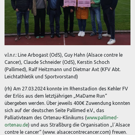
v.l.n.r.: Line Arbogast (OdS), Guy Hahn (Alsace contre le
Cancer), Claude Schneider (OdS), Kerstin Schoch
(Pallimed), Ralf Heitzmann und Dietmar Axt (KFV Abt.
Leichtathletik und Sportvorstand)
(rh) Am 27.03.2024 konnte im Rhenstadion des Kehler FV
der Erlös aus dem letztjährigen „MaDame Run“
übergeben werden. Über jeweils 400€ Zuwendung konnten
sich auf der deutschen Seite Pallimed e.V., das
Palliativteam des Ortenau-Klinikums (
www.pallimed-
ortenau.de
) und aus Straßburg die Organisation „l´Alsace
contre le cancer“ (www. alsacecontrecancer.com) freuen.