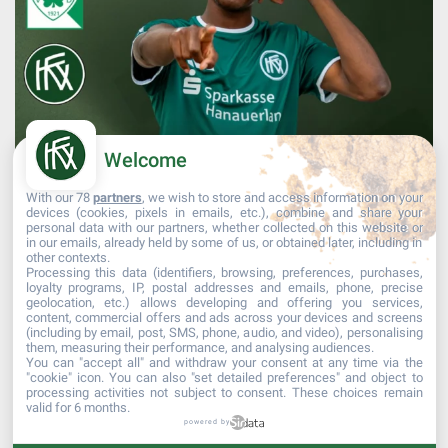
Welcome
With our 78
partners
, we wish to store and access information on your
devices (cookies, pixels in emails, etc.), combine and share your
personal data with our partners, whether collected on this website or
in our emails, already held by some of us, or obtained later, including in
other contexts.
Processing this data (identifiers, browsing, preferences, purchases,
Mehr laden...
Auf Instagram folgen
loyalty programs, IP, postal addresses and emails, phone, precise
geolocation, etc.) allows developing and offering you services,
content, commercial offers and ads across your devices and screens
(including by email, post, SMS, phone, audio, and video), personalising
them, measuring their performance, and analysing audiences.
You can "accept all" and withdraw your consent at any time via the
"cookie" icon
. You can also "set detailed preferences" and object to
processing activities not subject to consent. These choices remain
valid for 6 months.
powered by
© 2017 Kehler Fußballverein 1907 e.V