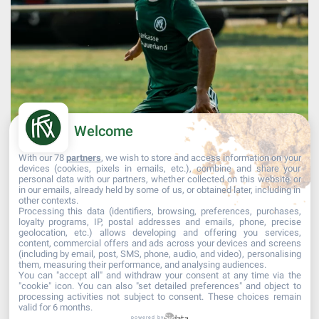
Welcome
With our 78
partners
, we wish to store and access information on your
devices (cookies, pixels in emails, etc.), combine and share your
personal data with our partners, whether collected on this website or
in our emails, already held by some of us, or obtained later, including in
other contexts.
Processing this data (identifiers, browsing, preferences, purchases,
Mehr laden...
Auf Instagram folgen
loyalty programs, IP, postal addresses and emails, phone, precise
geolocation, etc.) allows developing and offering you services,
content, commercial offers and ads across your devices and screens
(including by email, post, SMS, phone, audio, and video), personalising
them, measuring their performance, and analysing audiences.
You can "accept all" and withdraw your consent at any time via the
"cookie" icon
. You can also "set detailed preferences" and object to
processing activities not subject to consent. These choices remain
valid for 6 months.
powered by