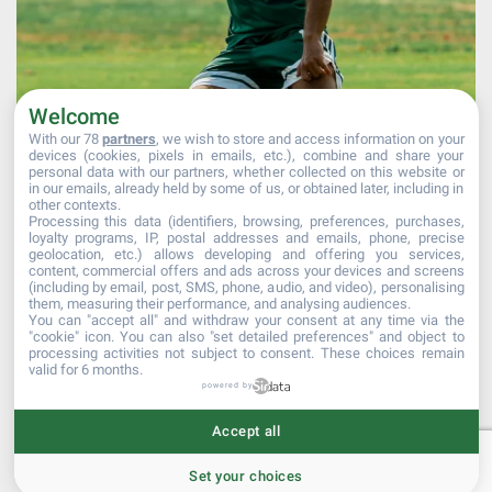
Welcome
With our 78
partners
, we wish to store and access information on your
devices (cookies, pixels in emails, etc.), combine and share your
personal data with our partners, whether collected on this website or
in our emails, already held by some of us, or obtained later, including in
other contexts.
Processing this data (identifiers, browsing, preferences, purchases,
Mehr laden...
Auf Instagram folgen
loyalty programs, IP, postal addresses and emails, phone, precise
geolocation, etc.) allows developing and offering you services,
content, commercial offers and ads across your devices and screens
(including by email, post, SMS, phone, audio, and video), personalising
them, measuring their performance, and analysing audiences.
You can "accept all" and withdraw your consent at any time via the
"cookie" icon
. You can also "set detailed preferences" and object to
processing activities not subject to consent. These choices remain
valid for 6 months.
powered by
© 2017 Kehler Fußballverein 1907 e.V
Accept all
Datenschutz nach DS-GVO
|
Impressum
Set your choices