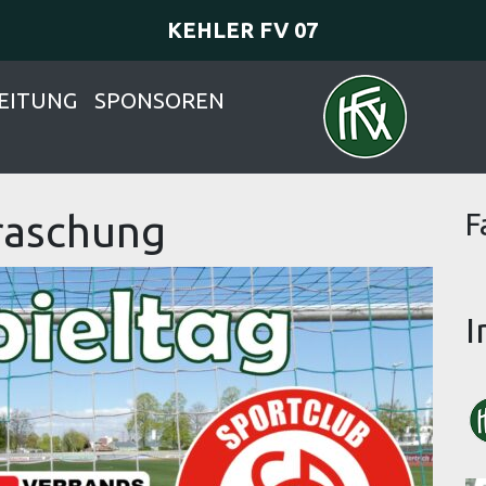
KEHLER FV 07
EITUNG
SPONSOREN
rraschung
F
I