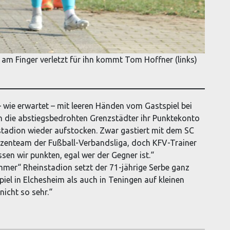
 am Finger verletzt für ihn kommt Tom Hoffner (links)
 wie erwartet – mit leeren Händen vom Gastspiel bei
n die abstiegsbedrohten Grenzstädter ihr Punktekonto
tadion wieder aufstocken. Zwar gastiert mit dem SC
pitzenteam der Fußball-Verbandsliga, doch KFV-Trainer
en wir punkten, egal wer der Gegner ist.“
mmer“ Rheinstadion setzt der 71-jährige Serbe ganz
el in Elchesheim als auch in Teningen auf kleinen
nicht so sehr.“