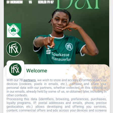
Welcome
With our 78
partners
, we wish to store and access information on your
devices (cookies, pixels in emails, etc.), combine and share your
personal data with our partners, whether collected on this website or
in our emails, already held by some of us, or obtained later, including in
other contexts.
Processing this data (identifiers, browsing, preferences, purchases,
Mehr laden...
Auf Instagram folgen
loyalty programs, IP, postal addresses and emails, phone, precise
geolocation, etc.) allows developing and offering you services,
content, commercial offers and ads across your devices and screens