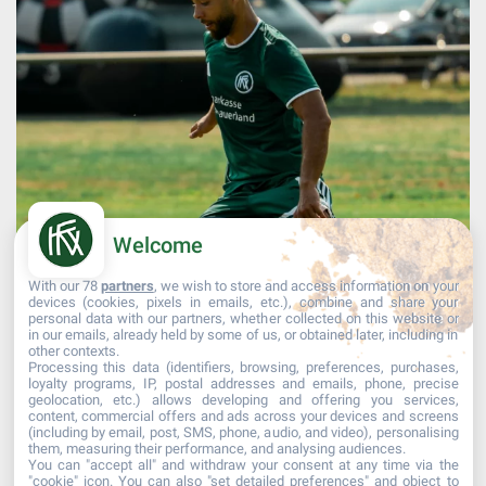
Welcome
With our 78
partners
, we wish to store and access information on your
devices (cookies, pixels in emails, etc.), combine and share your
personal data with our partners, whether collected on this website or
in our emails, already held by some of us, or obtained later, including in
other contexts.
Processing this data (identifiers, browsing, preferences, purchases,
Mehr laden...
Auf Instagram folgen
loyalty programs, IP, postal addresses and emails, phone, precise
geolocation, etc.) allows developing and offering you services,
content, commercial offers and ads across your devices and screens
(including by email, post, SMS, phone, audio, and video), personalising
them, measuring their performance, and analysing audiences.
You can "accept all" and withdraw your consent at any time via the
"cookie" icon
. You can also "set detailed preferences" and object to