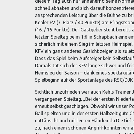
diesem Tag auch nur annähernd seine Normalf
schnell abhaken und sich darauf konzentriere
ansprechenden Leistung über die Bühne zu brin
Kehler FV (7. Platz / 40 Punkte) am Pfingsts
(16. / 15 Punkte). Der Gastgeber steht bereit
letzten Spieltag beim 1:6 in Schapbach eine e
sicherlich mit einem Sieg im letzten Heimspie
KFV ein ganz anderes Gesicht zeigen als zuletzt
Dass das Spiel beim Aufsteiger kein Selbstläuf
Damals tat sich der KFV lange schwer und feie
Heimsieg der Saison – dank eines spektakulär
Spielbeginn auf der Sportanlage des RSC/DJK 
Sichtlich unzufrieden war auch Kehls Trainer
vergangenen Spieltag. „Bei der ersten Niederl
erneut selbst geschlagen. Obwohl wir unser P
Ball spielten und in der ersten Halbzeit gute 
enttäuscht und mit leeren Händen da.Die tief
zu, nach einem schönen Angriff konnten wir al