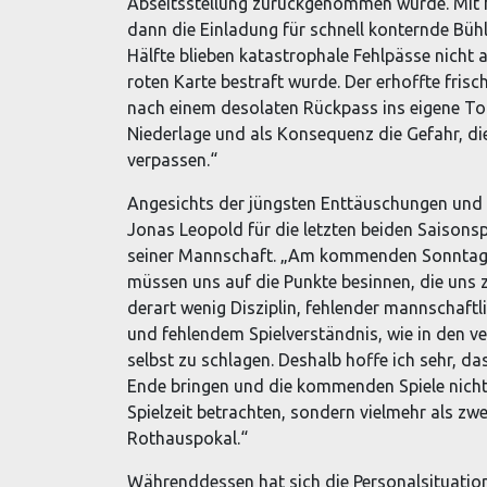
Abseitsstellung zurückgenommen wurde. Mit h
dann die Einladung für schnell konternde Bühl
Hälfte blieben katastrophale Fehlpässe nicht
roten Karte bestraft wurde. Der erhoffte fris
nach einem desolaten Rückpass ins eigene Tor
Niederlage und als Konsequenz die Gefahr, die
verpassen.“
Angesichts der jüngsten Enttäuschungen und 
Jonas Leopold für die letzten beiden Saisonsp
seiner Mannschaft. „Am kommenden Sonntag f
müssen uns auf die Punkte besinnen, die uns 
derart wenig Disziplin, fehlender mannschaft
und fehlendem Spielverständnis, wie in den ve
selbst zu schlagen. Deshalb hoffe ich sehr, d
Ende bringen und die kommenden Spiele nicht
Spielzeit betrachten, sondern vielmehr als zw
Rothauspokal.“
Währenddessen hat sich die Personalsituatio