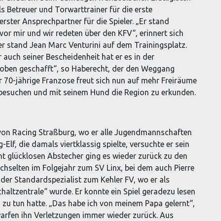
ls Betreuer und Torwarttrainer für die erste
ster Ansprechpartner für die Spieler. „Er stand
 vor mir und wir redeten über den KFV“, erinnert sich
r stand Jean Marc Venturini­ auf dem Trainingsplatz.
r auch seiner Bescheidenheit hat er es in der
h oben geschafft“, so Haberecht, der den Weggang
r 70-jährige Franzose freut sich nun auf mehr Freiräume
 besuchen und mit seinem Hund die Region zu erkunden.
 von Racing Straßburg, wo er alle Jugendmannschaften
-Elf, die damals viertklassig spielte, versuchte er sein
t glücklosen Abstecher ging es wieder zurück zu den
chselten im Folgejahr zum SV Linx, bei dem auch Pierre
 der Standardspezialist zum Kehler FV, wo er als
haltzentrale“ wurde. Er konnte ein Spiel geradezu lesen
 zu tun hatte. „Das habe ich von meinem Papa gelernt“,
arfen ihn Verletzungen immer wieder zurück. Aus