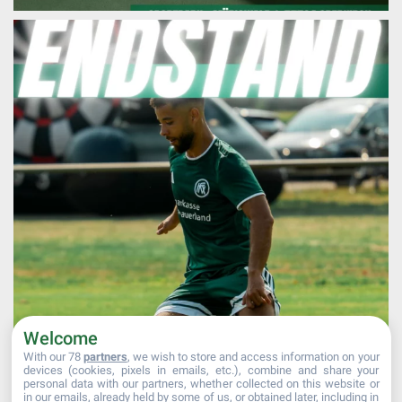
Welcome
With our 78
partners
, we wish to store and access information on your
devices (cookies, pixels in emails, etc.), combine and share your
personal data with our partners, whether collected on this website or
in our emails, already held by some of us, or obtained later, including in