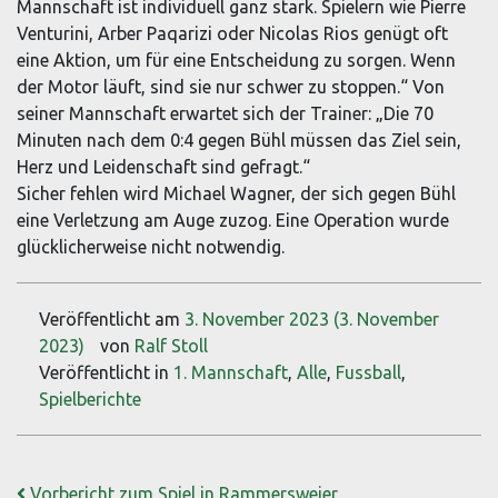
Mannschaft ist individuell ganz stark. Spielern wie Pierre
Venturini, Arber Paqarizi oder Nicolas Rios genügt oft
eine Aktion, um für eine Entscheidung zu sorgen. Wenn
der Motor läuft, sind sie nur schwer zu stoppen.“ Von
seiner Mannschaft erwartet sich der Trainer: „Die 70
Minuten nach dem 0:4 gegen Bühl müssen das Ziel sein,
Herz und Leidenschaft sind gefragt.“
Sicher fehlen wird Michael Wagner, der sich gegen Bühl
eine Verletzung am Auge zuzog. Eine Operation wurde
glücklicherweise nicht notwendig.
Veröffentlicht am
3. November 2023
(3. November
2023)
von
Ralf Stoll
Veröffentlicht in
1. Mannschaft
,
Alle
,
Fussball
,
Spielberichte
Beitrags-Navigation
Vorbericht zum Spiel in Rammersweier