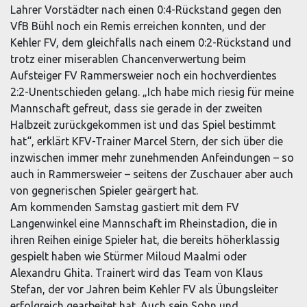
Lahrer Vorstädter nach einen 0:4-Rückstand gegen den
VfB Bühl noch ein Remis erreichen konnten, und der
Kehler FV, dem gleichfalls nach einem 0:2-Rückstand und
trotz einer miserablen Chancenverwertung beim
Aufsteiger FV Rammersweier noch ein hochverdientes
2:2-Unentschieden gelang. „Ich habe mich riesig für meine
Mannschaft gefreut, dass sie gerade in der zweiten
Halbzeit zurückgekommen ist und das Spiel bestimmt
hat“, erklärt KFV-Trainer Marcel Stern, der sich über die
inzwischen immer mehr zunehmenden Anfeindungen – so
auch in Rammersweier – seitens der Zuschauer aber auch
von gegnerischen Spieler geärgert hat.
Am kommenden Samstag gastiert mit dem FV
Langenwinkel eine Mannschaft im Rheinstadion, die in
ihren Reihen einige Spieler hat, die bereits höherklassig
gespielt haben wie Stürmer Miloud Maalmi oder
Alexandru Ghita. Trainert wird das Team von Klaus
Stefan, der vor Jahren beim Kehler FV als Übungsleiter
erfolgreich gearbeitet hat. Auch sein Sohn und