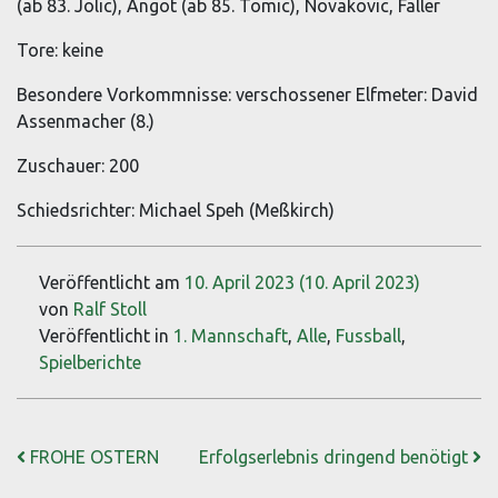
(ab 83. Jolic), Angot (ab 85. Tomic), Novakovic, Faller
Tore: keine
Besondere Vorkommnisse: verschossener Elfmeter: David
Assenmacher (8.)
Zuschauer: 200
Schiedsrichter: Michael Speh (Meßkirch)
Veröffentlicht am
10. April 2023
(10. April 2023)
von
Ralf Stoll
Veröffentlicht in
1. Mannschaft
,
Alle
,
Fussball
,
Spielberichte
Beitrags-Navigation
FROHE OSTERN
Erfolgserlebnis dringend benötigt