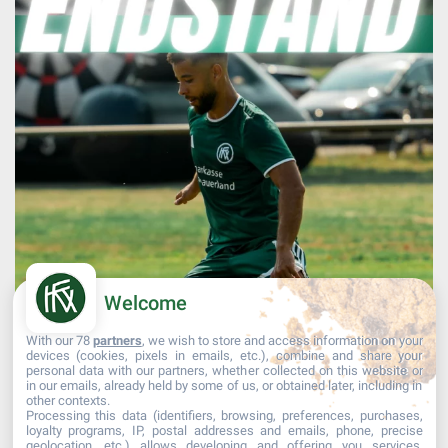
Welcome
With our 78
partners
, we wish to store and access information on your
devices (cookies, pixels in emails, etc.), combine and share your
personal data with our partners, whether collected on this website or
in our emails, already held by some of us, or obtained later, including in
other contexts.
Processing this data (identifiers, browsing, preferences, purchases,
Mehr laden...
Auf Instagram folgen
loyalty programs, IP, postal addresses and emails, phone, precise
geolocation, etc.) allows developing and offering you services,