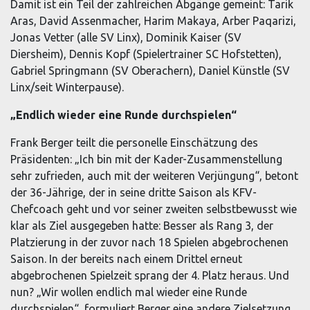
Damit ist ein Teil der zahlreichen Abgänge gemeint: Tarik
Aras, David Assenmacher, Harim Makaya, Arber Paqarizi,
Jonas Vetter (alle SV Linx), Dominik Kaiser (SV
Diersheim), Dennis Kopf (Spielertrainer SC Hofstetten),
Gabriel Springmann (SV Oberachern), Daniel Künstle (SV
Linx/seit Winterpause).
„Endlich wieder eine Runde durchspielen“
Frank Berger teilt die personelle Einschätzung des
Präsidenten: „Ich bin mit der Kader-Zusammenstellung
sehr zufrieden, auch mit der weiteren Verjüngung“, betont
der 36-Jährige, der in seine dritte Saison als KFV-
Chefcoach geht und vor seiner zweiten selbstbewusst wie
klar als Ziel ausgegeben hatte: Besser als Rang 3, der
Platzierung in der zuvor nach 18 Spielen abgebrochenen
Saison. In der bereits nach einem Drittel erneut
abgebrochenen Spielzeit sprang der 4. Platz heraus. Und
nun? „Wir wollen endlich mal wieder eine Runde
durchspielen“, formuliert Berger eine andere Zielsetzung.