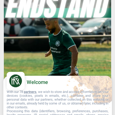
Welcome
With our 78
partners
, we wish to store and access information on your
devices (cookies, pixels in emails, etc.), combine and share your
personal data with our partners, whether collected on this website or
in our emails, already held by some of us, or obtained later, including in
other contexts.
Processing this data (identifiers, browsing, preferences, purchases,
Mehr laden...
Auf Instagram folgen
loyalty programs, IP, postal addresses and emails, phone, precise