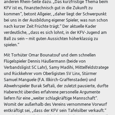
anderen Rhein-Seite dazu. „Das kurzfristige Thema beim
KFV ist es, finanztechnisch gut in die Zukunft zu
kommen“, betont Allgeier, „daher liegt der Schwerpunkt
bei uns in der Ausbildung eigener Spieler, was nun schon
nach kurzer Zeit Früchte trägt.“ Der aktuelle Kader
verdeutliche, „dass es sich lohnt, in der KFV-Jugend am
Ball zu sein – mit guten Aussichten höherklassig zu
spielen.“
Mit Torhüter Omar Bounatouf und dem schnellen
Flügelspieler Dennis Häußermann (beide von
Verbandsligist SC Lahr), Samy Madihi, Mittelfeldstratege
und Rückkehrer vom Oberligisten SV Linx, Stürmer
Samuel Manguele (F.A. Illkirch-Graffenstaden) und
Abwehrspieler Burak Seftali, der zuletzt pausierte, durfte
Haberecht überdies erfahrene personelle Argumente
liefern für eine „weiter schlagkräftige Mannschaft“.
Womit der außerhalb des Vereins vernommene Vorwurf
entkräftigt sei, „dass der KFV sein Tafelsilber verkauft.“