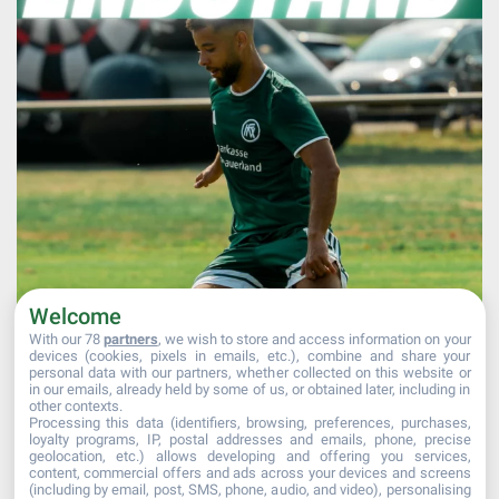
Welcome
With our 78
partners
, we wish to store and access information on your
devices (cookies, pixels in emails, etc.), combine and share your
personal data with our partners, whether collected on this website or
in our emails, already held by some of us, or obtained later, including in
other contexts.
Processing this data (identifiers, browsing, preferences, purchases,
Mehr laden...
Auf Instagram folgen
loyalty programs, IP, postal addresses and emails, phone, precise
geolocation, etc.) allows developing and offering you services,
content, commercial offers and ads across your devices and screens
(including by email, post, SMS, phone, audio, and video), personalising