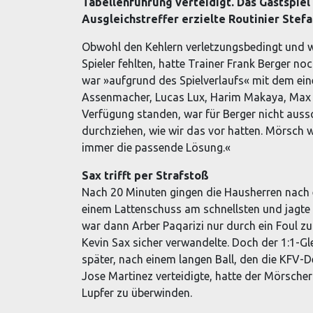
Tabellenführung verteidigt. Das Gastspiel 
Ausgleichstreffer erzielte Routinier Stefan
Obwohl den Kehlern verletzungsbedingt und w
Spieler fehlten, hatte Trainer Frank Berger n
war »aufgrund des Spielverlaufs« mit dem ein
Assenmacher, Lucas Lux, Harim Makaya, Max S
Verfügung standen, war für Berger nicht auss
durchziehen, wie wir das vor hatten. Mörsch 
immer die passende Lösung.«
Sax trifft per Strafstoß
Nach 20 Minuten gingen die Hausherren nach 
einem Lattenschuss am schnellsten und jagte d
war dann Arber Paqarizi nur durch ein Foul z
Kevin Sax sicher verwandelte. Doch der 1:1-Gl
später, nach einem langen Ball, den die KFV-D
Jose Martinez verteidigte, hatte der Mörsche
Lupfer zu überwinden.