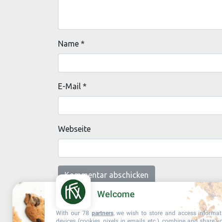
Name
*
E-Mail
*
Webseite
Welcome
With our 78
partners
, we wish to store and access informa
devices (cookies, pixels in emails, etc.), combine and share y