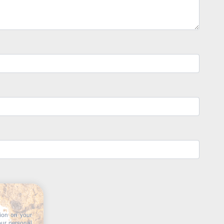
tion on your
our personal