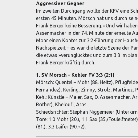
Aggressiver Gegner
Im zweiten Durchgang wollte der KFV eine Sch
ersten 45 Minuten. Mörsch hat uns durch sein
Frank Berger keine Besserung. »Und wir haben
Assenmacher in der 74. Minute der erneute Au
Mohr einen Konter zur 3:2-Führung der Hausher
Nachspielzeit – es war die letzte Szene der Pa
die etwas »verunglückte« und zum 3:3 im »lang
Frank Berger kräftig durch.
1. SV Mörsch – Kehler FV 3:3 (2:1)
Mörsch: Quentel – Mohr (88. Heitz), Pflugfelder
Fernandez), Kerling, Zimny, Strolz, Martinez, P
Kehl: Künstle – Maier, Sax, D. Assenmacher, Ar
Rother), Kheloufi, Aras.
Schiedsrichter: Stephan Niggemeier (Unterkirn
Tore: 1:0 Mohr (20.), 1:1 Sax (35./Foulelfmeter
(81.), 3:3 Laifer (90.+2).