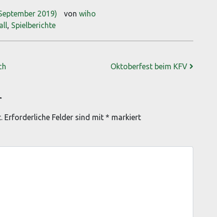
 September 2019)
von
wiho
all
,
Spielberichte
ch
Oktoberfest beim KFV
r
.
Erforderliche Felder sind mit
*
markiert