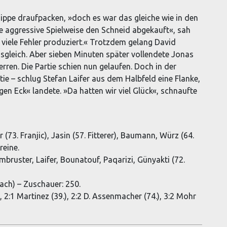
ippe draufpacken, »doch es war das gleiche wie in den
e aggressive Spielweise den Schneid abgekauft«, sah
 viele Fehler produziert.« Trotzdem gelang David
sgleich. Aber sieben Minuten später vollendete Jonas
ren. Die Partie schien nun gelaufen. Doch in der
rtie – schlug Stefan Laifer aus dem Halbfeld eine Flanke,
en Eck« landete. »Da hatten wir viel Glück«, schnaufte
 (73. Franjic), Jasin (57. Fitterer), Baumann, Würz (64.
reine.
mbruster, Laifer, Bounatouf, Paqarizi, Günyakti (72.
ach) – Zuschauer: 250.
), 2:1 Martinez (39.), 2:2 D. Assenmacher (74.), 3:2 Mohr