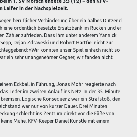
beim 1. SV Mörsch endete 3:3 (1:2) – den KFV-
 Laifer in der Nachspielzeit.
egen beruflicher Verhinderung über ein halbes Dutzend
och eine ordentlich besetzte Ersatzbank im Rücken und er
en Zähler zufrieden. Dass ihm unter anderem Yannick
epp, Dejan Zdraveski und Robert Hartfiel nicht zur
chlaggebend: »Wir konnten unser Spiel einfach nicht so
war ein sehr unangenehmer Gegner, wir fanden nicht
einem Eckball in Führung, Jonas Mohr reagierte nach
as Leder im zweiten Anlauf ins Netz. In der 35. Minute
u bremsen. Logische Konsequenz war ein Strafstoß, den
eichstand war nur von kurzer Dauer. Drei Minuten
eckung schlecht ins Zentrum direkt vor die Füße von
r keine Mühe, KFV-Keeper Daniel Künstle mit einem