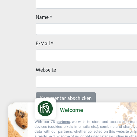
Name
*
E-Mail
*
Webseite
Welcome
With our 78
partners
, we wish to store and access informa
devices (cookies, pixels in emails, etc.), combine and share y
data with our partners, whether collected on this website or i
already held by some of us, or obtained later, including in othe