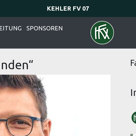
KEHLER FV 07
EITUNG
SPONSOREN
inden“
F
I