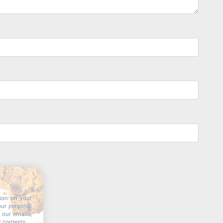
tion on your
our personal
n our emails,
r contexts.