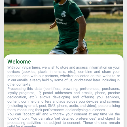
Welcome
With our 78
partners
, we wish to store and access information on your
devices (cookies, pixels in emails, etc.), combine and share your
personal data with our partners, whether collected on this website or
in our emails, already held by some of us, or obtained later, including in
other contexts.
Processing this data (identifiers, browsing, preferences, purchases,
Mehr laden...
Auf Instagram folgen
loyalty programs, IP, postal addresses and emails, phone, precise
geolocation, etc.) allows developing and offering you services,
content, commercial offers and ads across your devices and screens
(including by email, post, SMS, phone, audio, and video), personalising
them, measuring their performance, and analysing audiences.
You can "accept all" and withdraw your consent at any time via the
"cookie" icon
. You can also "set detailed preferences" and object to
processing activities not subject to consent. These choices remain
valid for 6 months.