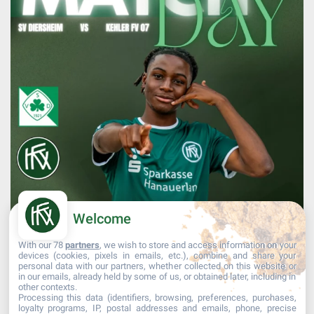
Welcome
With our 78
partners
, we wish to store and access information on your
devices (cookies, pixels in emails, etc.), combine and share your
personal data with our partners, whether collected on this website or
in our emails, already held by some of us, or obtained later, including in
other contexts.
Processing this data (identifiers, browsing, preferences, purchases,
Mehr laden...
Auf Instagram folgen
loyalty programs, IP, postal addresses and emails, phone, precise