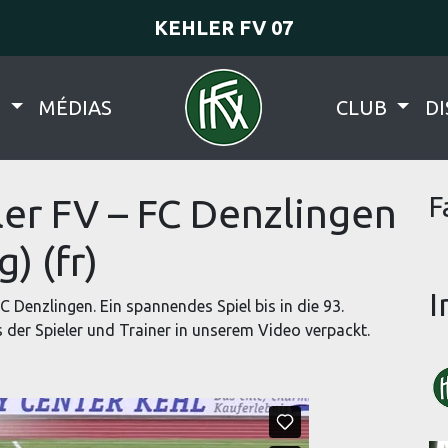
KEHLER FV 07
N
MÉDIAS
CLUB
DI
ler FV – FC Denzlingen
F
) (fr)
I
 Denzlingen. Ein spannendes Spiel bis in die 93.
s der Spieler und Trainer in unserem Video verpackt.