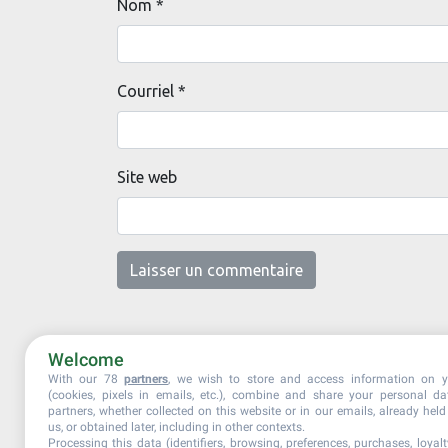
Nom
*
Courriel
*
Site web
Welcome
With our 78
partners
, we wish to store and access information on y
(cookies, pixels in emails, etc.), combine and share your personal d
partners, whether collected on this website or in our emails, already hel
us, or obtained later, including in other contexts.
Processing this data (identifiers, browsing, preferences, purchases, loyal