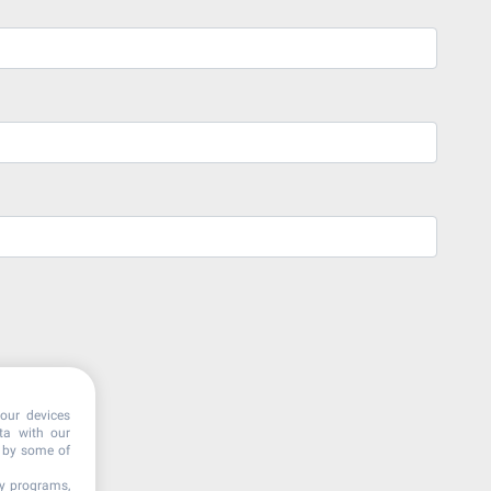
our devices
ata with our
d by some of
ty programs,