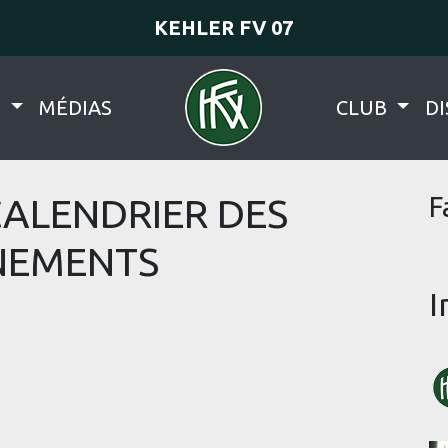
KEHLER FV 07
N
MÉDIAS
CLUB
DI
CALENDRIER DES
F
NEMENTS
I